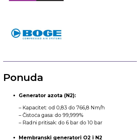
Ponuda
Generator azota (N2):
– Kapacitet: od 0,83 do 766,8 Nm/h
– Čistoća gasa: do 99,999%
– Radni pritisak: do 6 bar do 10 bar
Membranski generatori O2 i N2