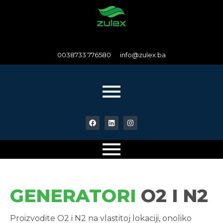
0038733 776580 info@zulex.ba
GENERATORI
O2 I N2
Proizvodite O2 i N2 na vlastitoj lokaciji, onoliko